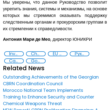
Мы уверены, что данное Руководство позволит
укрепить знания, системы и механизмы, на основе
которых мы стремимся оказывать поддержку
следственным органам и прокурорским группам в
их стремлении к справедливости.
Антония Мари де Мео
, директор ЮНИКРИ
Investigating and prosecuting chemical and biological crimes
Chemical, biological, radiological and nuclear (CBRN) material
EU CBRN CoE
Руководство для прокуроров по преступлениям, связанным с применением химического и биологического оружия
Capacity-building
Goal 16
Related News
Outstanding Achievements of the Georgian
CBRN Coordination Council
Morocco National Team Implements
Training to Enhance Security and Counter
Chemical Weapons Threat